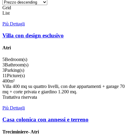
Grid
List
Più Dettagli
Villa con design esclusivo
Atri
5
Bedroom(s)
3
Bathroom(s)
3
Parking(s)
11
Picture(s)
400
m²
Villa 400 mq su quattro livelli, con due appartamenti + garage 70
mq + corte privata e giardino 1.200 mq.
Trattativa riservata
Più Dettagli
Casa colonica con annessi e terreno
Treciminiere- Atri