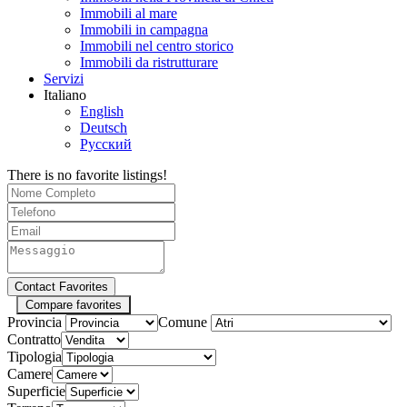
Immobili al mare
Immobili in campagna
Immobili nel centro storico
Immobili da ristrutturare
Servizi
Italiano
English
Deutsch
Русский
There is no favorite listings!
Compare favorites
Provincia
Comune
Contratto
Tipologia
Camere
Superficie