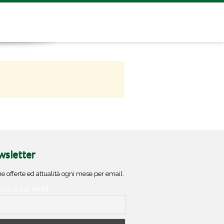
sletter
e offerte ed attualità ogni mese per email.
isci la tua email