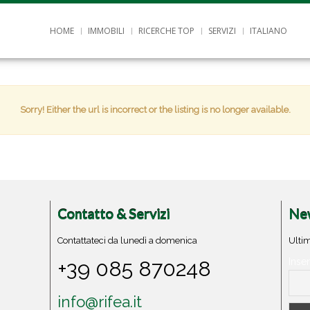
HOME
IMMOBILI
RICERCHE TOP
SERVIZI
ITALIANO
Sorry! Either the url is incorrect or the listing is no longer available.
Contatto & Servizi
New
Contattateci da lunedì a domenica
Ultim
+39 085 870248
Inser
info@rifea.it