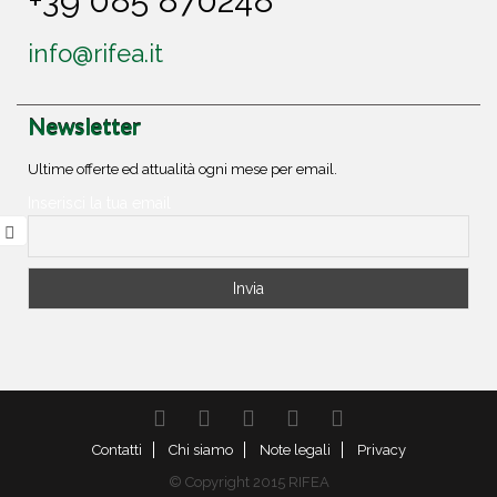
info@rifea.it
Newsletter
Ultime offerte ed attualità ogni mese per email.
Inserisci la tua email
Twitter
Facebook
Google+
RSS
YouTube
Contatti
Chi siamo
Note legali
Privacy
© Copyright 2015 RIFEA